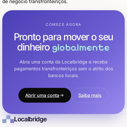
de negócio transfronteiriços.
COMECE AGORA
Pronto para mover o seu
dinheiro
globalmente
Abra uma conta da Localbridge e receba
pagamentos transfronteiriços sem o atrito dos
bancos locais.
Abrir uma conta
Saiba mais
Localbridge