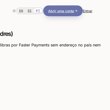
Abrir uma conta
Entrar
EN
ES
PT
dres)
ibras por Faster Payments sem endereço no país nem