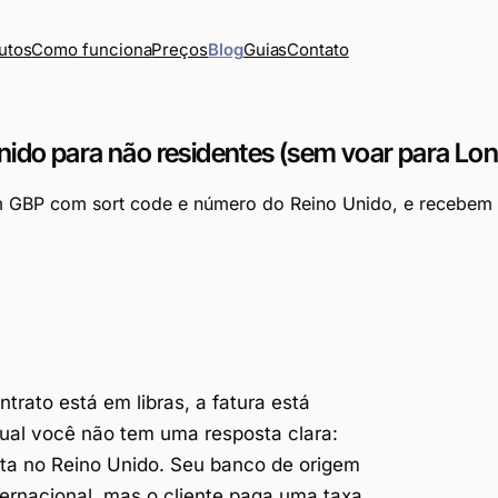
Como funciona
Preços
Blog
Guias
Contato
utos
ido para não residentes (sem voar para Lon
GBP com sort code e número do Reino Unido, e recebem l
trato está em libras, a fatura está
 qual você não tem uma resposta clara:
a no Reino Unido. Seu banco de origem
ernacional, mas o cliente paga uma taxa