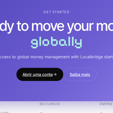
GET STARTED
dy to move your m
globally
ccess to global money management with Localbridge start
Abrir uma conta
Saiba mais
S
RECURSOS
EMPRE
ALDOS