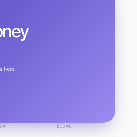
oney
s here.
SA
LEGAL