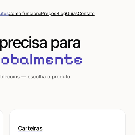
Como funciona
Preços
Blog
Guias
Contato
utos
precisa para
lobalmente
tablecoins — escolha o produto
Carteiras