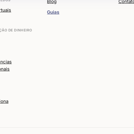
Blog
Contat
rtuais
Guias
ÃO DE DINHEIRO
ências
onais
iona