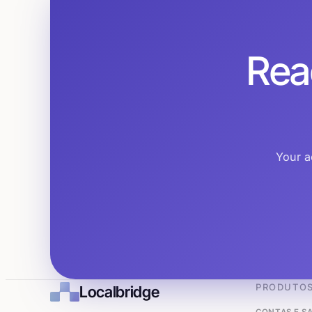
Rea
Your a
PRODUTO
Localbridge
CONTAS E S