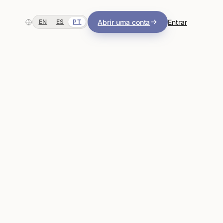
Abrir uma conta
Entrar
EN
ES
PT