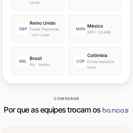
conta
Reino Unido
México
GBP
MXN
Faster Payments
SPEI · CLABE
· sort code
Colômbia
Brasil
BRL
COP
Conta bancária
Pix · boleto
local
COMPARAR
Por que as equipes trocam os
bancos