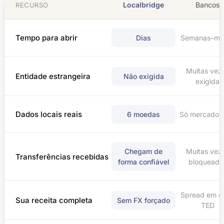
Localbridge
Bancos
RECURSO
Tempo para abrir
Dias
Semanas–me
Muitas vez
Entidade estrangeira
Não exigida
exigida
Dados locais reais
6 moedas
Só mercado l
Chegam de
Muitas vez
Transferências recebidas
forma confiável
bloqueada
Spread em c
Sua receita completa
Sem FX forçado
TED