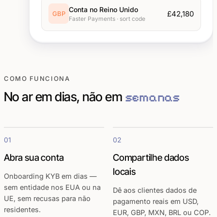
Conta no Reino Unido
£42,180
GBP
Faster Payments · sort code
COMO FUNCIONA
No ar em dias, não em
semanas
01
02
Abra sua conta
Compartilhe dados
locais
Onboarding KYB em dias —
sem entidade nos EUA ou na
Dê aos clientes dados de
UE, sem recusas para não
pagamento reais em USD,
residentes.
EUR, GBP, MXN, BRL ou COP.