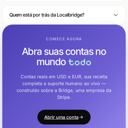
Quem está por trás da Localbridge?
COMECE AGORA
Abra suas contas no
mundo
todo
Contas reais em USD e EUR, sua receita
completa e suporte humano ao vivo —
construído sobre a Bridge, uma empresa da
Stripe.
Abrir uma conta