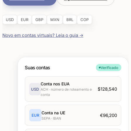
USD
EUR
GBP
MXN
BRL
COP
Novo em contas virtuais? Leia o guia
→
Suas contas
Verificado
Conta nos EUA
$128,540
USD
ACH · número de roteamento e
conta
Conta na UE
€96,200
EUR
SEPA · IBAN