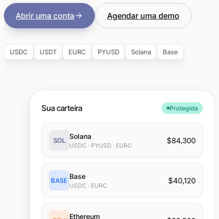
Abrir uma conta
Agendar uma demo
USDC
USDT
EURC
PYUSD
Solana
Base
Sua carteira
Protegida
Solana
$84,300
SOL
USDC · PYUSD · EURC
Base
$40,120
BASE
USDC · EURC
Ethereum