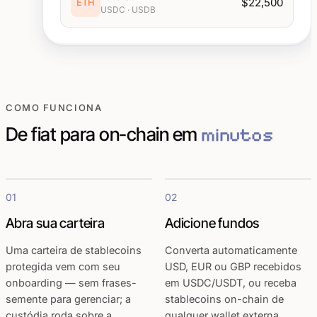
$22,500
ETH
USDC · USDB
COMO FUNCIONA
De fiat para on-chain em
minutos
01
02
Abra sua carteira
Adicione fundos
Uma carteira de stablecoins
Converta automaticamente
protegida vem com seu
USD, EUR ou GBP recebidos
onboarding — sem frases-
em USDC/USDT, ou receba
semente para gerenciar; a
stablecoins on-chain de
custódia roda sobre a
qualquer wallet externa.