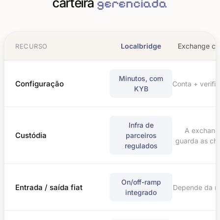
carteira
gerenciada
Localbridge
Exchange cri
RECURSO
Minutos, com
Configuração
Conta + verifi
KYB
Infra de
A exchang
Custódia
parceiros
guarda as ch
regulados
On/off-ramp
Entrada / saída fiat
Depende da r
integrado