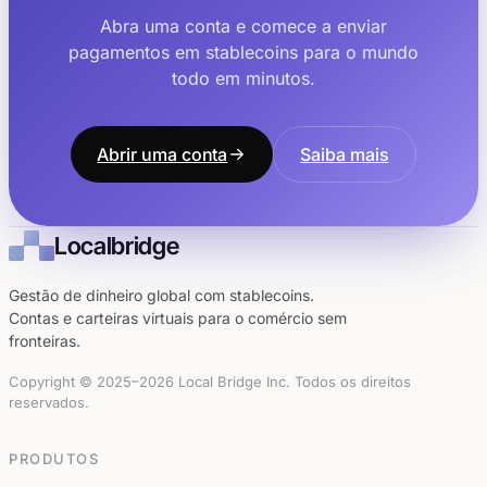
Abra uma conta e comece a enviar
pagamentos em stablecoins para o mundo
todo em minutos.
Abrir uma conta
Saiba mais
Localbridge
Gestão de dinheiro global com stablecoins.
Contas e carteiras virtuais para o comércio sem
fronteiras.
Copyright © 2025–2026 Local Bridge Inc. Todos os direitos
reservados.
PRODUTOS