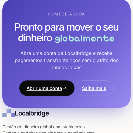
COMECE AGORA
Pronto para mover o seu
dinheiro
globalmente
Abra uma conta da Localbridge e receba
pagamentos transfronteiriços sem o atrito dos
bancos locais.
Abrir uma conta
Saiba mais
Localbridge
Gestão de dinheiro global com stablecoins.
Contas e carteiras virtuais para o comércio sem