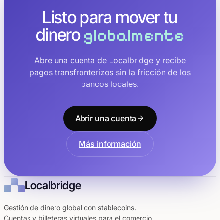
Listo para mover tu
dinero
globalmente
Abre una cuenta de Localbridge y recibe
pagos transfronterizos sin la fricción de los
bancos locales.
Abrir una cuenta
Más información
Localbridge
Gestión de dinero global con stablecoins.
Cuentas y billeteras virtuales para el comercio