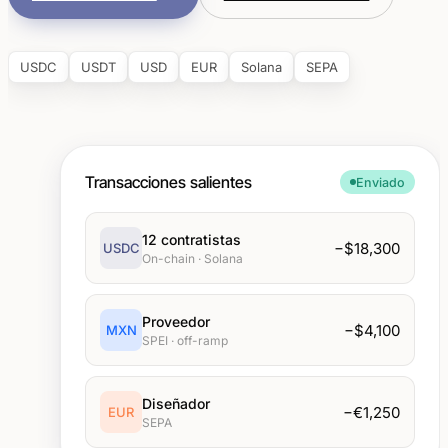
USDC
USDT
USD
EUR
Solana
SEPA
Transacciones salientes
Enviado
12 contratistas
−$18,300
USDC
On-chain · Solana
Proveedor
−$4,100
MXN
SPEI · off-ramp
Diseñador
−€1,250
EUR
SEPA