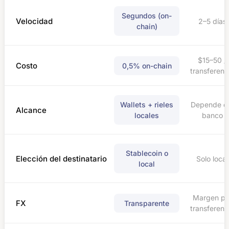
Segundos (on-
Velocidad
2–5 días
chain)
$15–50 /
Costo
0,5% on-chain
transferenc
Wallets + rieles
Depende d
Alcance
locales
banco
Stablecoin o
Elección del destinatario
Solo local
local
Margen po
FX
Transparente
transferenc