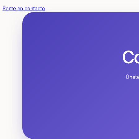
Ponte en contacto
C
Únete