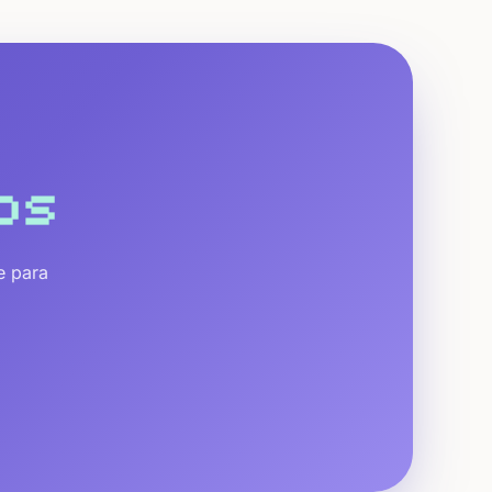
os
e para