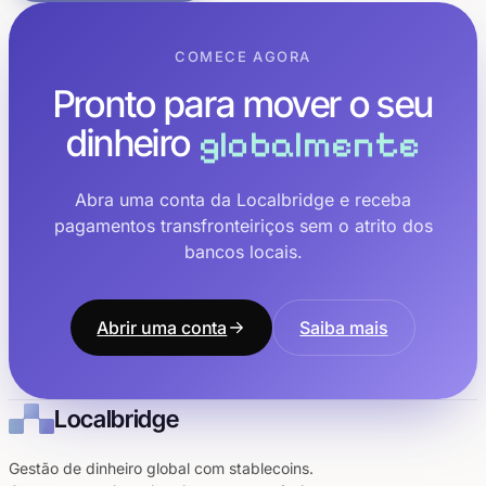
COMECE AGORA
Pronto para mover o seu
dinheiro
globalmente
Abra uma conta da Localbridge e receba
pagamentos transfronteiriços sem o atrito dos
bancos locais.
Abrir uma conta
Saiba mais
Localbridge
Gestão de dinheiro global com stablecoins.