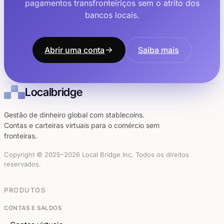
pagamentos transfronteiriços sem o atrito dos
bancos locais.
Abrir uma conta
Saiba mais
Localbridge
Gestão de dinheiro global com stablecoins.
Contas e carteiras virtuais para o comércio sem
fronteiras.
Copyright © 2025–2026 Local Bridge Inc. Todos os direitos
reservados.
PRODUTOS
CONTAS E SALDOS