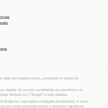
ências
onais
iona
om sede nos Estados Unidos, constituída no estado de
vos digitais. Os serviços semelhantes aos bancários e os
idge Ventures LLC (“Bridge”) e suas afiliadas.
Bridge Inc. está sujeita a limitações jurisdicionais. A Local
os em certas jurisdições devido a restrições regulatórias