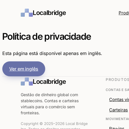
Localbridge
Prod
Política de privacidade
Esta página está disponível apenas em inglês.
Ver em inglês
PRODUTO
Localbridge
CONTAS E S
Gestão de dinheiro global com
Contas vi
stablecoins. Contas e carteiras
virtuais para o comércio sem
Carteiras
fronteiras.
MOVIMENTAÇ
Copyright © 2025–2026 Local Bridge
Pay-ins
Inc. Todos os direitos reservados.