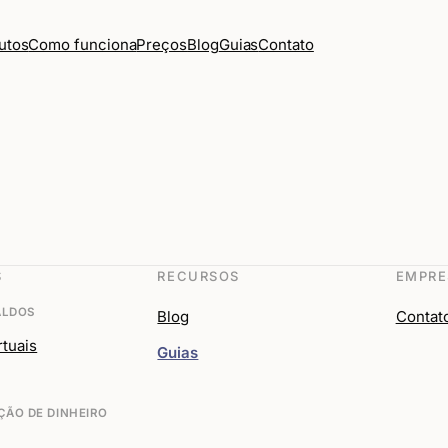
Como funciona
Preços
Blog
Guias
Contato
utos
S
RECURSOS
EMPRE
ALDOS
Blog
Contat
rtuais
Guias
ÃO DE DINHEIRO