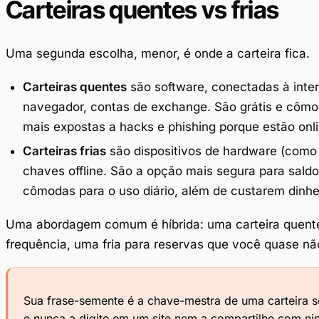
Carteiras quentes vs frias
Uma segunda escolha, menor, é onde a carteira fica.
Carteiras quentes
são software, conectadas à inter
navegador, contas de exchange. São grátis e cômoda
mais expostas a hacks e phishing porque estão onli
Carteiras frias
são dispositivos de hardware (como
chaves offline. São a opção mais segura para sald
cômodas para o uso diário, além de custarem dinhe
Uma abordagem comum é híbrida: uma carteira quent
frequência, uma fria para reservas que você quase nã
Sua frase-semente é a chave-mestra de uma carteira se
e nunca a digite em um site nem a compartilhe com ni