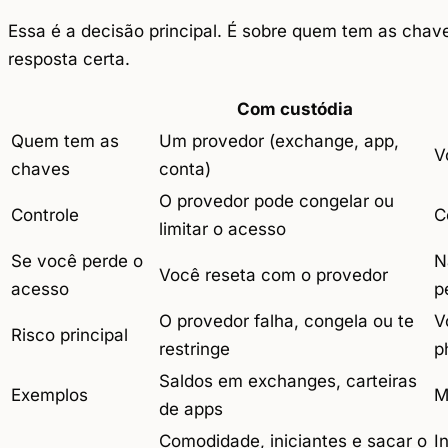
Essa é a decisão principal. É sobre quem tem as chav
resposta certa.
Com custódia
Quem tem as
Um provedor (exchange, app,
V
chaves
conta)
O provedor pode congelar ou
Controle
C
limitar o acesso
Se você perde o
N
Você reseta com o provedor
acesso
p
O provedor falha, congela ou te
V
Risco principal
restringe
p
Saldos em exchanges, carteiras
Exemplos
M
de apps
Comodidade, iniciantes e sacar o
I