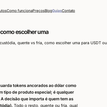
Como funciona
Preços
Blog
Guias
Contato
utos
e como escolher uma
m custódia, quente vs fria, como escolher uma para USDT 
 guarda tokens ancorados ao dólar como
 tipo de produto especial; é qualquer
. A decisão que importa é quem tem as
tódia).
Todo o resto, quente ou fria, qual