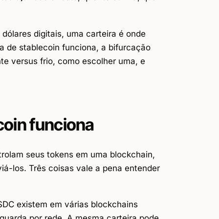
ólares digitais, uma carteira é onde
a de stablecoin funciona, a bifurcação
te versus frio, como escolher uma, e
coin funciona
trolam seus tokens em uma blockchain,
iá-los. Três coisas vale a pena entender
DC existem em várias blockchains
 guarda por rede. A mesma carteira pode