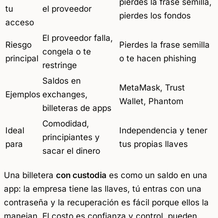
pierdes la frase semilla,
tu
el proveedor
pierdes los fondos
acceso
El proveedor falla,
Riesgo
Pierdes la frase semilla
congela o te
principal
o te hacen phishing
restringe
Saldos en
MetaMask, Trust
Ejemplos
exchanges,
Wallet, Phantom
billeteras de apps
Comodidad,
Ideal
Independencia y tener
principiantes y
para
tus propias llaves
sacar el dinero
Una billetera
con custodia
es como un saldo en una
app: la empresa tiene las llaves, tú entras con una
contraseña y la recuperación es fácil porque ellos la
manejan. El costo es confianza y control, pueden