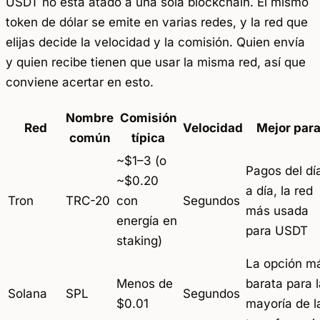
USDT no está atado a una sola blockchain. El mismo
token de dólar se emite en varias redes, y la red que
elijas decide la velocidad y la comisión. Quien envía
y quien recibe tienen que usar la
misma
red, así que
conviene acertar en esto.
Nombre
Comisión
Red
Velocidad
Mejor par
común
típica
~$1–3 (o
Pagos del dí
~$0.20
a día, la red
Tron
TRC-20
con
Segundos
más usada
energía en
para USDT
staking)
La opción m
Menos de
barata para l
Solana
SPL
Segundos
$0.01
mayoría de l