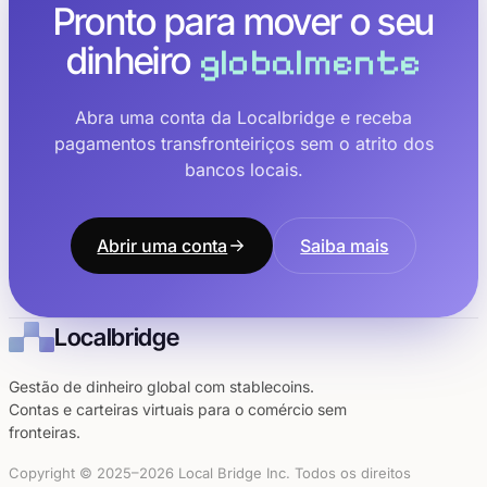
Pronto para mover o seu
dinheiro
globalmente
Abra uma conta da Localbridge e receba
pagamentos transfronteiriços sem o atrito dos
bancos locais.
Abrir uma conta
Saiba mais
Localbridge
Gestão de dinheiro global com stablecoins.
Contas e carteiras virtuais para o comércio sem
fronteiras.
Copyright © 2025–2026 Local Bridge Inc. Todos os direitos