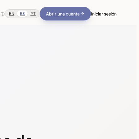
Abrir una cuenta
Iniciar sesión
EN
ES
PT