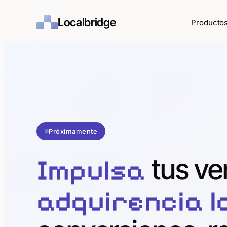
Localbridge
Producto
Próximamente
tus ve
Impulsa
adquirencia l