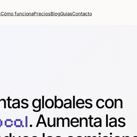
Cómo funciona
Precios
Blog
Guías
Contacto
s
ntas globales con
. Aumenta las
ocal