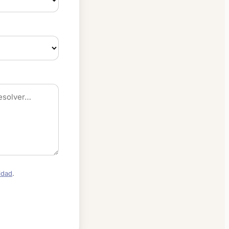
idad
.