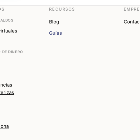
OS
RECURSOS
EMPRE
SALDOS
Blog
Contac
irtuales
Guías
 DE DINERO
encias
terizas
iona