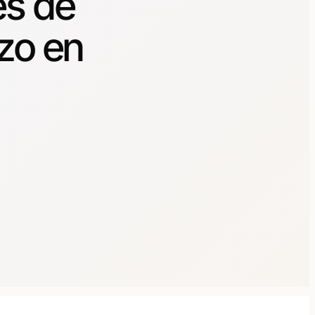
es de
zo en