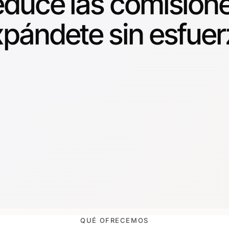
educe las comision
xpándete sin esfuer
QUÉ OFRECEMOS